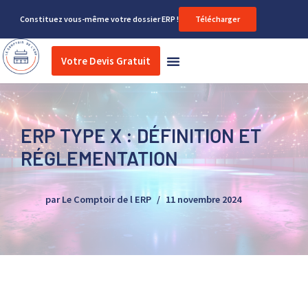
Constituez vous-même votre dossier ERP !
Télécharger
Aller
au
Votre Devis Gratuit
Nos services réglementaires
Travaux d’aménagement
contenu
ERP TYPE X : DÉFINITION ET
RÉGLEMENTATION
par
Le Comptoir de l ERP
11 novembre 2024