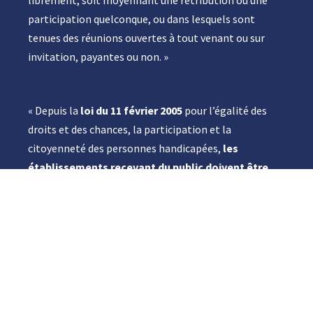
librement, soit moyennant une rétribution ou une
participation quelconque, ou dans lesquels sont
tenues des réunions ouvertes à tout venant ou sur
invitation, payantes ou non. »
« Depuis la
loi du 11 février 2005
pour l’égalité des
droits et des chances, la participation et la
citoyenneté des personnes handicapées,
les
établissements recevant du public doivent être
accessibles à tous les types de handicap
. Ils
doivent permettre à tout le monde, sans distinction,
de pouvoir y accéder, y circuler et recevoir les
informations diffusées. »