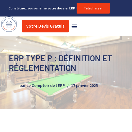
Constituez vous-même votre dossier ERP !
Télécharger
Aller
au
Votre Devis Gratuit
Nos services réglementaires
Travaux d’aménagement
contenu
ERP TYPE P : DÉFINITION ET
RÉGLEMENTATION
par
Le Comptoir de l ERP
17 janvier 2025